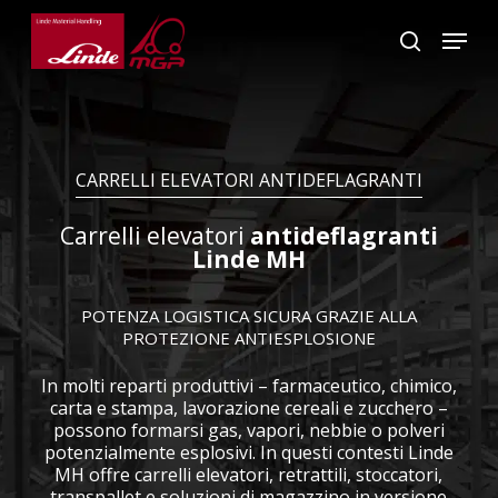
Skip
Menu
to
search
main
Close
content
Menu
CARRELLI ELEVATORI ANTIDEFLAGRANTI
Carrelli elevatori
antideflagranti
Linde MH
POTENZA LOGISTICA SICURA GRAZIE ALLA
PROTEZIONE ANTIESPLOSIONE
In molti reparti produttivi – farmaceutico, chimico,
carta e stampa, lavorazione cereali e zucchero –
possono formarsi gas, vapori, nebbie o polveri
potenzialmente esplosivi. In questi contesti Linde
MH offre carrelli elevatori, retrattili, stoccatori,
transpallet e soluzioni di magazzino in versione