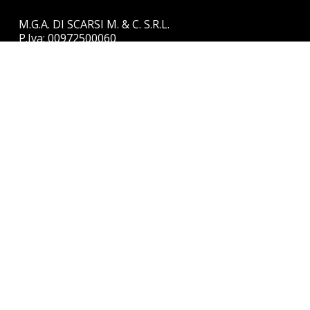
M.G.A. DI SCARSI M. & C. S.R.L.
P.Iva: 00972500060
Copyright 2025 © MGA
Privacy Policy
Cookie Policy
CHI SIAMO
NOLEGGIO E VENDITA
SERVIZI
FORMAZIONE
NEWS