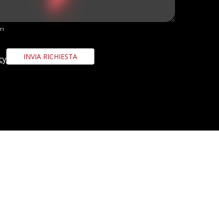
ri
cy