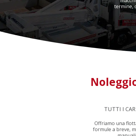
macchin
termine, 
ATTREZZATURE E PRODOTTI
COMPLEMENTARI
SOLLEVAMENTO
RICAMBI LINDE
Hit enter to search or ESC to close
Noleggio 
TUTTI I CAR
Offriamo una flotta
formule a breve, med
manuali 