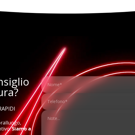
siglio
ura?
RAPIDI
pralluogo,
ntivo.
Siamo a