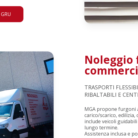
E GRU
Noleggio 
commerci
TRASPORTI FLESSIB
RIBALTABILI E CENT
MGA propone furgoni a 
carico/scarico, edilizi
include veicoli guidabil
lungo termine.
Assistenza inclusa e pos