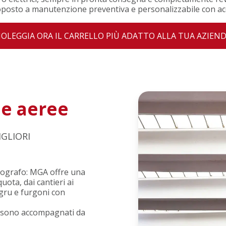
posto a manutenzione preventiva e personalizzabile con acce
OLEGGIA ORA IL CARRELLO PIÙ ADATTO ALLA TUA AZIEN
me aeree
GLIORI
tografo: MGA offre una
ota, dai cantieri ai
togru e furgoni con
e sono accompagnati da