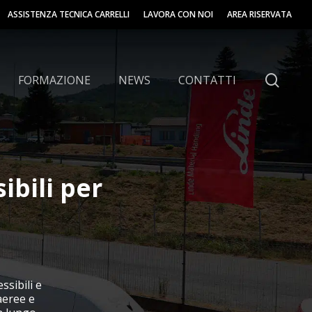
ASSISTENZA TECNICA CARRELLI
LAVORA CON NOI
AREA RISERVATA
sear
FORMAZIONE
NEWS
CONTATTI
ibili per
hi
sibili e
aeree e