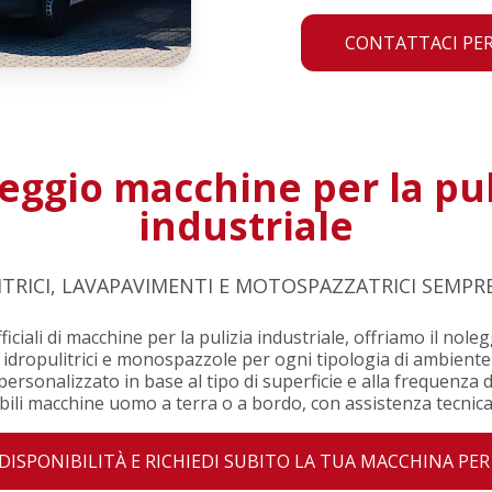
CONTATTACI PER
eggio macchine per la pul
industriale
ITRICI, LAVAPAVIMENTI E MOTOSPAZZATRICI SEMPR
iciali di macchine per la pulizia industriale, offriamo il noleg
, idropulitrici e monospazzole per ogni tipologia di ambiente
personalizzato in base al tipo di superficie e alla frequenza di
bili macchine uomo a terra o a bordo, con assistenza tecnica 
 DISPONIBILITÀ E RICHIEDI SUBITO LA TUA MACCHINA PER 