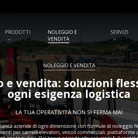
PRODOTTI
NOLEGGIO E
SERVIZI
VENDITA
NOLEGGIO E VENDITA
 e vendita: soluzioni fless
Shuttle autosat per
Scaffalature e soppalc
magazzini semi-automatici
ogni esigenza logistica
Porte rapide e portoni
Barriere di sicurezza
industriali
LA TUA OPERATIVITÀ NON SI FERMA MAI
Capannoni e coperture PVC
Baie di carico
ianca aziende di ogni dimensione con formule di noleggio fles
ienti per carrelli elevatori, veicoli commerciali, piattaforme 