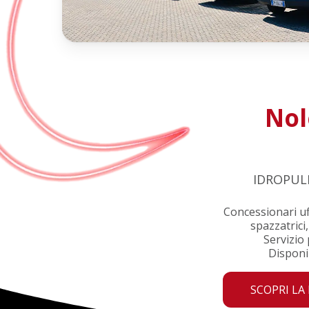
Nol
IDROPUL
Concessionari uff
spazzatrici
Servizio 
Disponi
SCOPRI LA