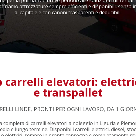
e per la pulizia. Dal breve periodo alle soluzioni full rental
Sistemi informatici
offriamo attrezzature sempre efficienti e disponibili, senza i
di capitale e con canoni trasparenti e deducibili.
carrelli elevatori: elettri
e transpallet
RELLI LINDE, PRONTI PER OGNI LAVORO, DA 1 GIOR
 completa di carrelli elevatori a noleggio in Liguria e Piemo
io e lungo termine. Disponibili carrelli elettrici, diesel, sto
o elettrici, sempre in pronta consegna e completamente rev