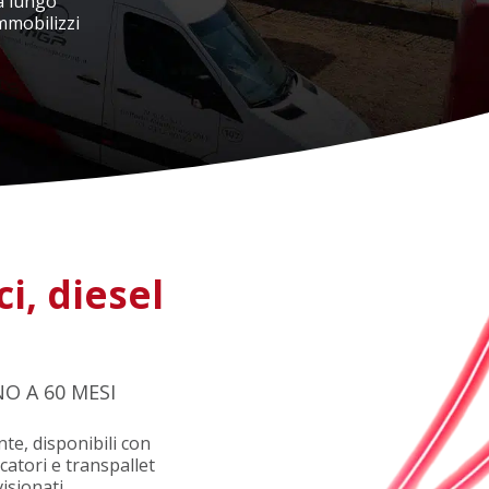
 a lungo
mmobilizzi
ci, diesel
NO A 60 MESI
nte, disponibili con
ccatori e transpallet
isionati.