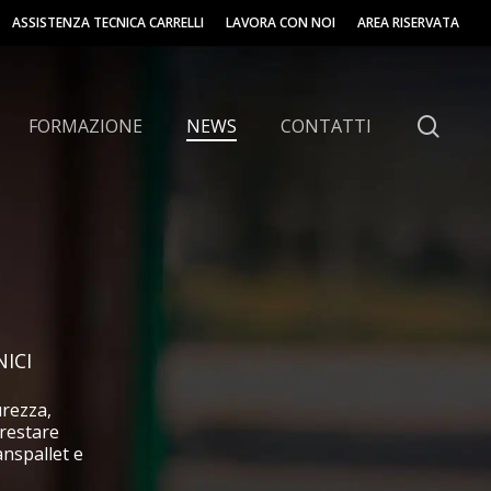
ASSISTENZA TECNICA CARRELLI
LAVORA CON NOI
AREA RISERVATA
sear
FORMAZIONE
NEWS
CONTATTI
hi
ICI
urezza,
 restare
anspallet e