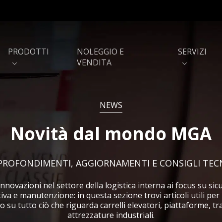
PRODOTTI
NOLEGGIO E
SERVIZI
VENDITA
NEWS
Novità dal mondo MGA
Shuttle autosat per
Scaffalature e soppalc
magazzini semi-automatici
PROFONDIMENTI, AGGIORNAMENTI E CONSIGLI TECN
Porte rapide e portoni
Barriere di sicurezza
industriali
innovazioni nel settore della logistica interna ai focus su sic
va e manutenzione: in questa sezione trovi articoli utili per
Capannoni e coperture PVC
Baie di carico
 su tutto ciò che riguarda carrelli elevatori, piattaforme, tr
attrezzature industriali.