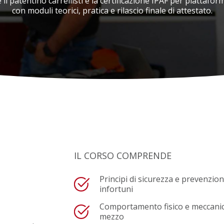
 il patentino carrellisti e la certificazione IPAF per piattafor
Sistemi informatici
con moduli teorici, pratica e rilascio finale di attestato.
IL CORSO COMPRENDE
Principi di sicurezza e prevenzio
infortuni
Comportamento fisico e meccanic
mezzo