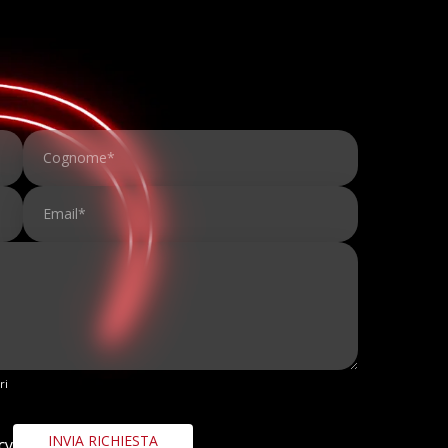
ri
cy