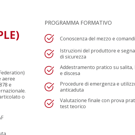
PROGRAMMA FORMATIVO
PLE)
Conoscenza del mezzo e comand
Istruzioni del produttore e segna
di sicurezza
Addestramento pratico su salita,
Federation)
e discesa
e aeree
Procedure di emergenza e utilizz
8878 e
anticaduta
ternazionale.
 articolato o
Valutazione finale con prova prat
test teorico
AF
uta