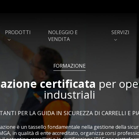
PRODOTTI
NOLEGGIO E
SERVIZI
VENDITA
FORMAZIONE
azione certificata
per ope
Shuttle autosat per
Scaffalature e soppalc
magazzini semi-automatici
industriali
Porte rapide e portoni
Barriere di sicurezza
industriali
ITANTI PER LA GUIDA IN SICUREZZA DI CARRELLI E 
Capannoni e coperture PVC
Baie di carico
azione è un tassello fondamentale nella gestione della sicur
MGA, in qualità di ente accreditato, organizza corsi professi