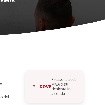
me aeree,
Presso la sede
ne
MGA o su
DOVE
richiesta in
azienda
o del