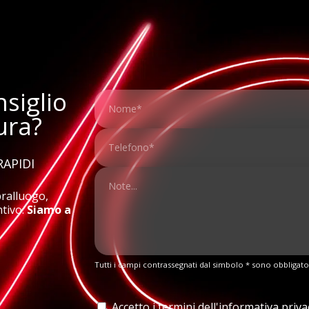
siglio
ura?
RAPIDI
pralluogo,
ntivo.
Siamo a
Tutti i campi contrassegnati dal simbolo * sono obbligato
Accetto i termini dell'
informativa priva