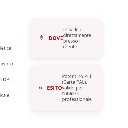
In sede o
direttamente
i
DOVE
presso il
cliente
letica
 lavoro
Patentino PLE
o DPI
(Carta PAL),
ESITO
valido per
l’utilizzo
ica e
professionale