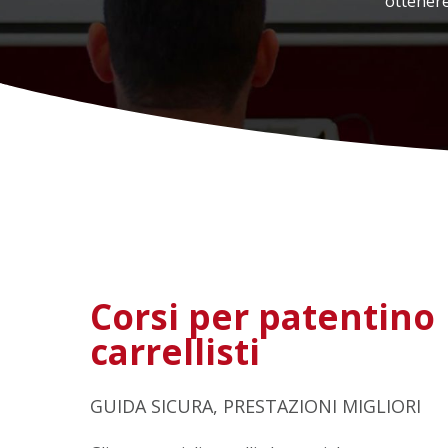
ottenere
ATTREZZATURE E PRODOTTI
COMPLEMENTARI
SOLLEVAMENTO
RICAMBI LINDE
Hit enter to search or ESC to close
Corsi per patentino
carrellisti
GUIDA SICURA, PRESTAZIONI MIGLIORI